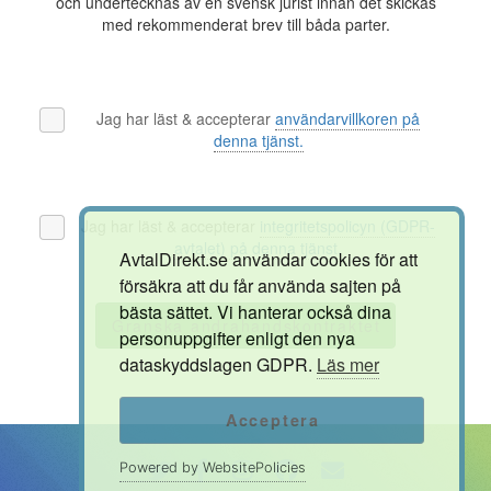
och undertecknas av en svensk jurist innan det skickas
med rekommenderat brev till båda parter.
Jag har läst & accepterar
användarvillkoren på
denna tjänst.
Jag har läst & accepterar
integritetspolicyn (GDPR-
avtalet) på denna tjänst.
AvtalDirekt.se användar cookies för att
försäkra att du får använda sajten på
bästa sättet. Vi hanterar också dina
Granska andrahandskontraktet
personuppgifter enligt den nya
dataskyddslagen GDPR.
Läs mer
Acceptera
Powered by WebsitePolicies